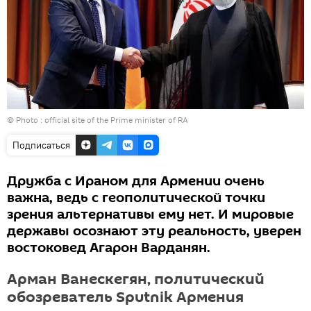
© Photo :
official site of the Prime minister of RA
Подписаться
Дружба с Ираном для Армении очень
важна, ведь с геополитической точки
зрения альтернативы ему нет. И мировые
державы осознают эту реальность, уверен
востоковед Агарон Варданян.
Арман Ванескегян, политический
обозреватель Sputnik Армения