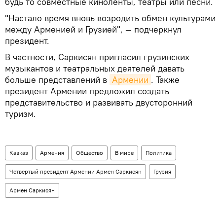
будь то совместные киноленты, театры или песни.
"Настало время вновь возродить обмен культурами
между Арменией и Грузией", — подчеркнул
президент.
В частности, Саркисян пригласил грузинских
музыкантов и театральных деятелей давать
больше представлений в
Армении
. Также
президент Армении предложил создать
представительство и развивать двусторонний
туризм.
Кавказ
Армения
Общество
В мире
Политика
Четвертый президент Армении Армен Саркисян
Грузия
Армен Саркисян