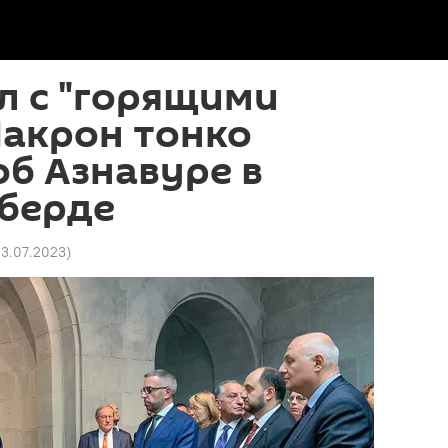
ал с "горящими
Макрон тонко
б Азнавуре в
берде
 13.07.2023
)