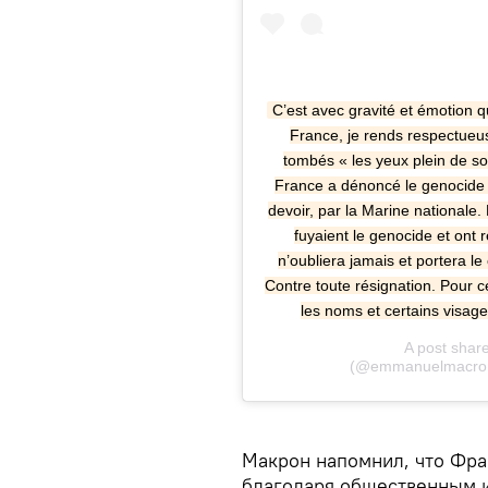
C’est avec gravité et émotion 
France, je rends respectueu
tombés « les yeux plein de sol
France a dénoncé le genocide dè
devoir, par la Marine nationale. Et
fuyaient le genocide et ont 
n’oubliera jamais et portera le
Contre toute résignation. Pour c
les noms et certains visage
A post shar
(@emmanuelmacron)
Макрон напомнил, что Фран
благодаря общественным и