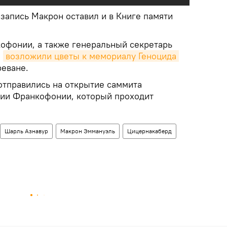
запись Макрон оставил и в Книге памяти
офонии, а также генеральный секретарь
,
возложили цветы к мемориалу Геноцида 
реване.
отправились на открытие саммита
ии Франкофонии, который проходит
Шарль Азнавур
Макрон Эммануэль
Цицернакаберд