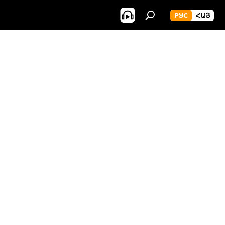
РУС
ՀԱՅ