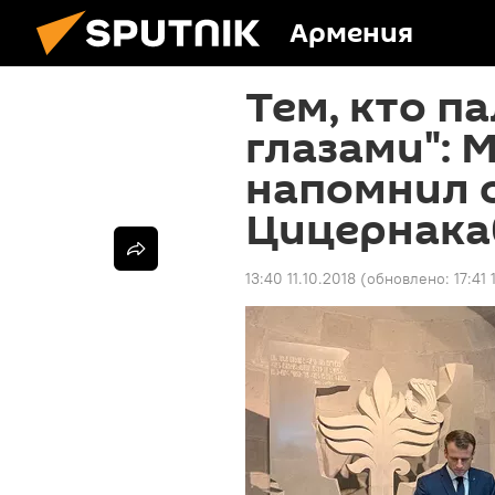
Армения
Тем, кто п
глазами": 
напомнил о
Цицернака
13:40 11.10.2018
(обновлено:
17:41