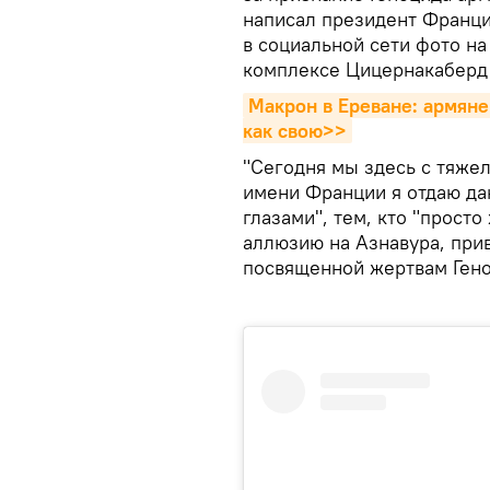
написал президент Франц
в социальной сети фото н
комплексе Цицернакаберд
Макрон в Ереване: армяне
как свою>>
"Сегодня мы здесь с тяже
имени Франции я отдаю дан
глазами", тем, кто "прост
аллюзию на Азнавура, прив
посвященной жертвам Геноц