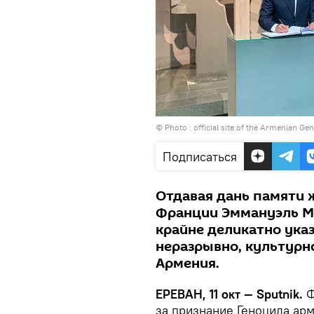
© Photo :
official site of the Armenian G
Подписаться
Отдавая дань памяти 
Франции Эммануэль Ма
крайне деликатно указа
неразрывно, культурно
Армения.
ЕРЕВАН, 11 окт — Sputnik.
Ф
за признание Геноцида арм