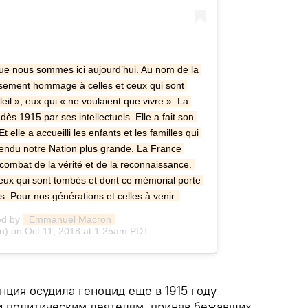
que nous sommes ici aujourd’hui. Au nom de la 
sement hommage à celles et ceux qui sont 
eil », eux qui « ne voulaient que vivre ». La 
s 1915 par ses intellectuels. Elle a fait son 
 elle a accueilli les enfants et les familles qui 
rendu notre Nation plus grande. La France 
 combat de la vérité et de la reconnaissance. 
eux qui sont tombés et dont ce mémorial porte 
s. Pour nos générations et celles à venir.
ed by
 Emmanuel Macron
 on Oct 11, 2018 at 1:25am PDT
ция осудила геноцид еще в 1915 году
 политическим деятелям, приняв бежавших