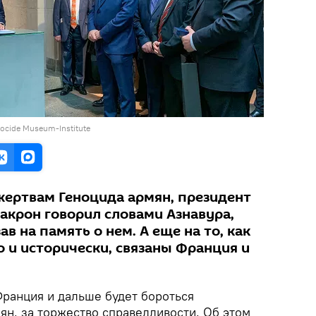
enocide Museum-Institute
жертвам Геноцида армян, президент
крон говорил словами Азнавура,
в на память о нем. А еще на то, как
 и исторически, связаны Франция и
ранция и дальше будет бороться
ян, за торжество справедливости. Об этом