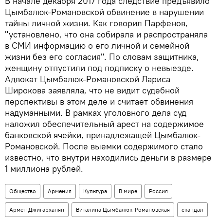
В начале декабря 2017 года следствие предъявило
Цымбалюк-Романовской обвинение в нарушении
тайны личной жизни. Как говорил Парфенов,
"установлено, что она собирала и распространяла
в СМИ информацию о его личной и семейной
жизни без его согласия". По словам защитника,
женщину отпустили под подписку о невыезде.
Адвокат Цымбалюк-Романовской Лариса
Широкова заявляла, что не видит судебной
перспективы в этом деле и считает обвинения
надуманными. В рамках уголовного дела суд
наложил обеспечительный арест на содержимое
банковской ячейки, принадлежащей Цымбалюк-
Романовской. После выемки содержимого стало
известно, что внутри находились деньги в размере
1 миллиона рублей.
Общество
Армения
Культура
В мире
Россия
Армен Джигарханян
Виталина Цымбалюк-Романовская
скандал