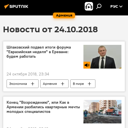
РУС
Армения
Новости от 24.10.2018
Шпаковский подвел итоги форума
"Евразийская неделя" в Ереване:
будем работать
24 октября 2018, 23:34
Экономика
Армения
В мире
форум
итоги
Голос
Конец "Возрождению", или Как в
Армении разбились квартирные мечты
молодых специалистов