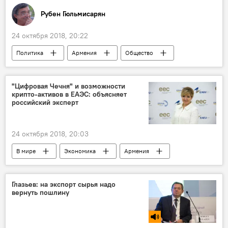
Рубен Гюльмисарян
24 октября 2018, 20:22
Политика
Армения
Общество
Новости Армения
Колумнисты
терроризм
"Цифровая Чечня" и возможности
крипто-активов в ЕАЭС: объясняет
российский эксперт
24 октября 2018, 20:03
В мире
Экономика
Армения
эксперт
форум
Глазьев: на экспорт сырья надо
вернуть пошлину