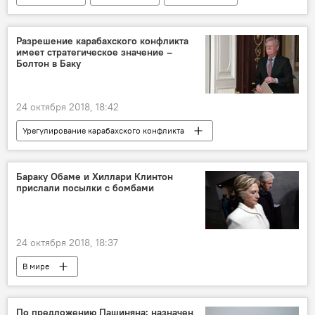
Колумнисты
Разрешение карабахского конфликта
имеет стратегическое значение –
Болтон в Баку
24 октября 2018, 18:42
Урегулирование карабахского конфликта
В мире
Нагорный Карабах
Баку
Джон Болтон
конфликт
Бараку Обаме и Хиллари Клинтон
прислали посылки с бомбами
24 октября 2018, 18:37
В мире
По предложению Пашиняна: назначен