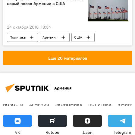
новый посол Армении в США
24 октября 2018, 18:34
Политика
Армения
США
Пашинян Никол
посол
предложение
президент
Еще 20 материалов
Армен Саркисян
Новости Армения
Армения
НОВОСТИ
АРМЕНИЯ
ЭКОНОМИКА
ПОЛИТИКА
В МИРЕ
VK
Rutube
Дзен
Telegram