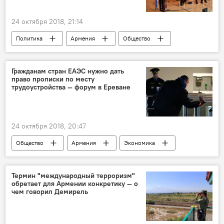
24 октября 2018, 21:14
Политика
Армения
Общество
Экономика
Новости Армения
Швейцария
Армен Саркисян
Гражданам стран ЕАЭС нужно дать
право прописки по месту
президент
Конференция
трудоустройства — форум в Ереване
24 октября 2018, 20:47
Общество
Армения
Экономика
ЕАЭС
трудовые мигранты
форум
Термин "международный терроризм"
обретает для Армении конкретику — о
чем говорил Демирель