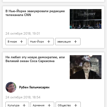
Пашинян Никол
КПП "Баграташен"
автомобиль
ответ
В Нью-Йорке эвакуировали редакцию
телеканала CNN
24 октября 2018, 19:01
В мире
Нью-Йорк
эвакуация
Не любил эту новую демократию, или
Великий океан Соса Саркисяна
Рубен Гюльмисарян
24 октября 2018, 18:54
Культура
Армения
Общество