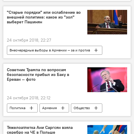
Новости Армения
форум
"Старые порядки" или ослабление во
внешней политике: какое из "зол"
выберет Пашинян
24 октября 2018, 22:27
Внеочередные выборы в Армении — за и против
Политика
Армения
Общество
Пашинян Никол
Новости Армения
Советник Трампа по вопросам
безопасности прибыл из Баку в
Ереван — фото
24 октября 2018, 22:12
Политика
Армения
Общество
Новости Армения
Баку
Джон Болтон
Армен Григорян
Тяжелоатлетка Ани Саргсян взяла
серебро на ЧЕ в Польше