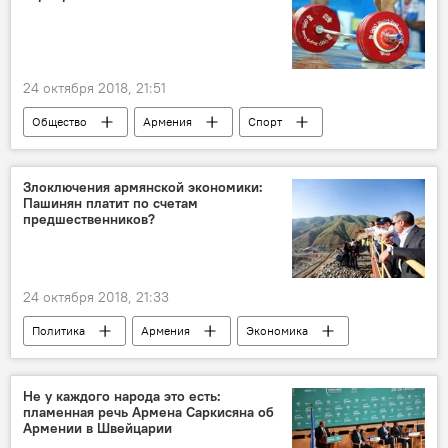
Дональд Трамп
24 октября 2018, 21:51
Общество
Армения
Спорт
Россия
В мире
Польша
тяжелая атлетика
Чемпионат Европы
Злоключения армянской экономики:
Пашинян платит по счетам
предшественников?
24 октября 2018, 21:33
Политика
Армения
Экономика
Пашинян Никол
Новости Армения
"Лидиан Армения" и Амулсар: споры вокруг разработки месторождения
Не у каждого народа это есть:
пламенная речь Армена Саркисяна об
Армении в Швейцарии