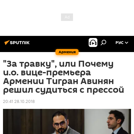
РУС
Армения
"За травку", или Почему
и.о. вице-премьера
Армении Тигран Авинян
решил судиться с прессой
20:41 28.10.2018