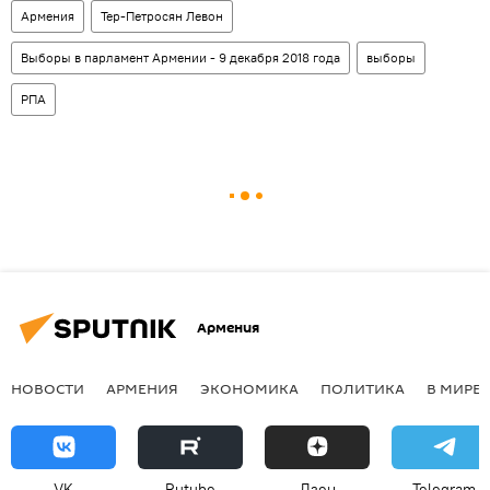
Армения
Тер-Петросян Левон
Выборы в парламент Армении - 9 декабря 2018 года
выборы
РПА
Армения
НОВОСТИ
АРМЕНИЯ
ЭКОНОМИКА
ПОЛИТИКА
В МИРЕ
VK
Rutube
Дзен
Telegram