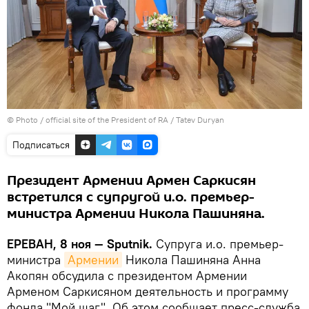
©
Photo / official site of the President of RA
/ Tatev Duryan
Подписаться
Президент Армении Армен Саркисян
встретился с супругой и.о. премьер-
министра Армении Никола Пашиняна.
ЕРЕВАН, 8 ноя — Sputnik.
Супруга и.о. премьер-
министра
Армении
Никола Пашиняна Анна
Акопян обсудила с президентом Армении
Арменом Саркисяном деятельность и программу
фонда "Мой шаг". Об этом сообщает пресс-служба