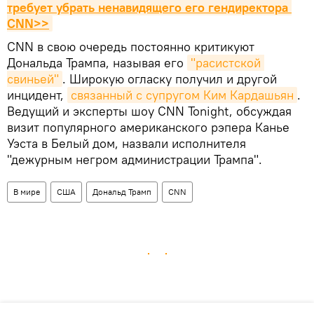
требует убрать ненавидящего его гендиректора 
CNN>>
CNN в свою очередь постоянно критикуют
Дональда Трампа, называя его
"расистской 
свиньей"
. Широкую огласку получил и другой
инцидент,
связанный с супругом Ким Кардашьян
.
Ведущий и эксперты шоу CNN Tonight, обсуждая
визит популярного американского рэпера Канье
Уэста в Белый дом, назвали исполнителя
"дежурным негром администрации Трампа".
В мире
США
Дональд Трамп
CNN