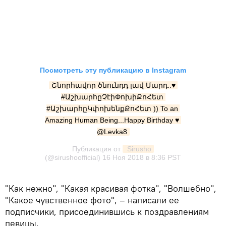
Посмотреть эту публикацию в Instagram
Շնորհավոր ծնունդդ լավ Մարդ..♥️ 
#ԱշխարհըՉէիՓոխիՔոՀետ 
#ԱշխարհըԿփոխենքՔոՀետ )) To an 
Amazing Human Being...Happy Birthday ♥️ 
@Levka8
Публикация от
 Sirusho
(@sirushoofficial)
16 Ноя 2018 в 8:36 PST
"Как нежно", "Какая красивая фотка", "Волшебно",
"Какое чувственное фото", – написали ее
подписчики, присоединившись к поздравлениям
певицы.