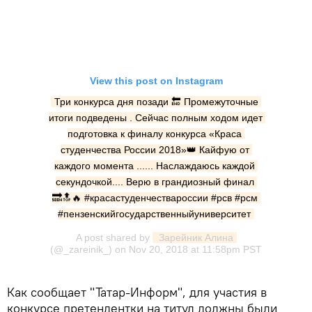
View this post on Instagram
Три конкурса дня позади 🔚 Промежуточные 
итоги подведены . Сейчас полным ходом идет 
подготовка к финалу конкурса «Краса 
студенчества России 2018»👑 Кайфую от 
каждого момента ...... Наслаждаюсь каждой 
секундочкой.... Верю в грандиозный финал 
🔜🔝🔥 #красастуденчествароссии #рсв #рсм 
#пензенскийгосударственныйуниверситет
A post shared by
 Зарейник Алина
(@_zareinik_) on
Nov 20, 2018 at 11:58pm PST
Как сообщает "Татар-Информ", для участия в
конкурсе претендентки на титул должны были