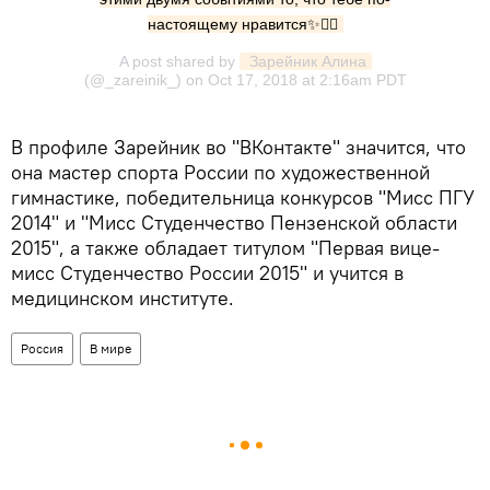
настоящему нравится✨👆🏼
A post shared by
 Зарейник Алина
(@_zareinik_) on
Oct 17, 2018 at 2:16am PDT
В профиле Зарейник во "ВКонтакте" значится, что
она мастер спорта России по художественной
гимнастике, победительница конкурсов "Мисс ПГУ
2014" и "Мисс Студенчество Пензенской области
2015", а также обладает титулом "Первая вице-
мисс Студенчество России 2015" и учится в
медицинском институте.
Россия
В мире