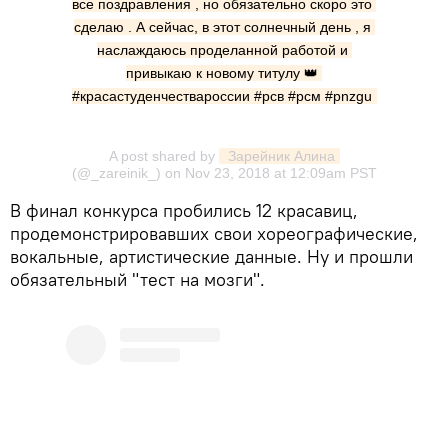
все поздравления , но обязательно скоро это 
сделаю . А сейчас, в этот солнечный день , я 
наслаждаюсь проделанной работой и 
привыкаю к новому титулу 👑 
#красастуденчествароссии #рсв #рсм #pnzgu
A post shared by
 Зарейник Алина
(@_zareinik_) on
Nov 23, 2018 at 12:09am PST
В финал конкурса пробились 12 красавиц,
продемонстрировавших свои хореографические,
вокальные, артистические данные. Ну и прошли
обязательный "тест на мозги".