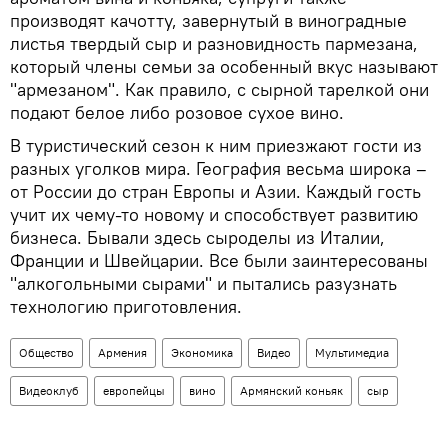
производят качотту, завернутый в виноградные
листья твердый сыр и разновидность пармезана,
который члены семьи за особенный вкус называют
"армезаном". Как правило, с сырной тарелкой они
подают белое либо розовое сухое вино.
В туристический сезон к ним приезжают гости из
разных уголков мира. География весьма широка –
от России до стран Европы и Азии. Каждый гость
учит их чему-то новому и способствует развитию
бизнеса. Бывали здесь сыроделы из Италии,
Франции и Швейцарии. Все были заинтересованы
"алкогольными сырами" и пытались разузнать
технологию приготовления.
Общество
Армения
Экономика
Видео
Мультимедиа
Видеоклуб
европейцы
вино
Армянский коньяк
сыр