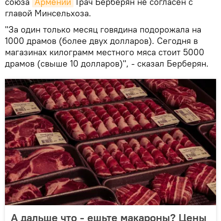
союза
Армении
Грач Берберян не согласен с
главой Минсельхоза.
"За один только месяц говядина подорожала на
1000 драмов (более двух долларов). Сегодня в
магазинах килограмм местного мяса стоит 5000
драмов (свыше 10 долларов)", - сказал Берберян.
А дальше что - ешьте макароны? Цены