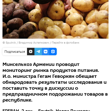
© Sputnik / Владимир Астапкович
/
Перейти в фотобанк
Подписаться
Минсельхоз Армении проводит
мониторинг рынка продуктов питания.
И.о. министра Гегам Геворкян обещает
обнародовать результаты исследования и
поставить точку в дискуссии о
предпраздничном подорожании товаров в
республике.
ЕРЕВАН, 2 дек — Sputnik, Нелли Даниелян.