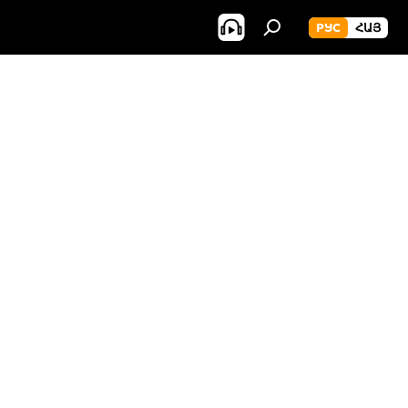
РУС
ՀԱՅ