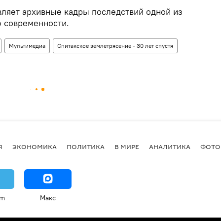
ляет архивные кадры последствий одной из
 современности.
Мультимедиа
Спитакское землетрясение - 30 лет спустя
Я
ЭКОНОМИКА
ПОЛИТИКА
В МИРЕ
АНАЛИТИКА
ФОТО
am
Макс