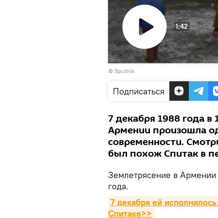
1:42
Воспроизвести
© Sputnik
видео
Подписаться
7 декабря 1988 года в
Армении произошла од
современности. Смотри
был похож Спитак в п
Землетрясение в Армении 
года.
7 декабря ей исполнилось
Спитаке>>