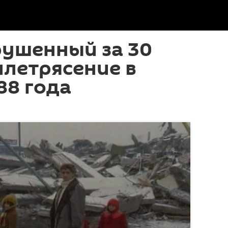
рушенный за 30
млетрясение в
88 года