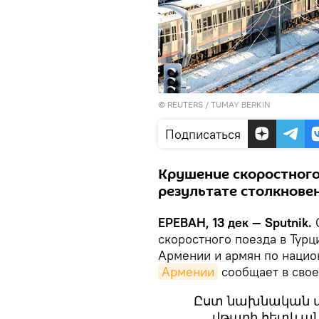
©
REUTERS
/ TUMAY BERKIN
Подписаться
Крушение скоростного
результате столкнове
ЕРЕВАН, 13 дек — Sputnik.
С
скоростного поезда в Тур
Армении и армян по нацио
Армении
сообщает в сво
Ըստ նախնական տ
վթարի հետևան