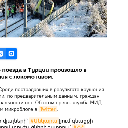
 поезда в Турции произошло в
ния с локомотивом.
реди пострадавших в результате крушения
ции, по предварительным данным, граждан
нальности нет. Об этом пресс-служба МИД
ем микроблоге в
Twitter
.
վյալների՝
#Անկարա
|յում գնացքի
քով տուժածների շարքում
#ՀՀ