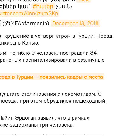
ցիներ կամ
#հայեր
չկան։
twitter.com/4nn4zumSKp
🇲 (@MFAofArmenia)
December 13, 2018
ел крушение в четверг утром в Турции. Поезд
Анкары в Конью.
м, погибло 9 человек, пострадали 84.
 раненых госпитализировали в различные
зда в Турции – появились кадры с места 
ультате столкновения с локомотивом. С
 поезда, при этом обрушился пешеходный
айип Эрдоган заявил, что в рамках
уже задержаны три человека.