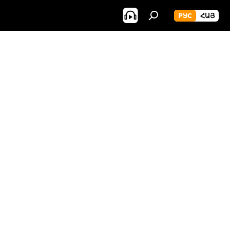
РУС
ՀԱՅ