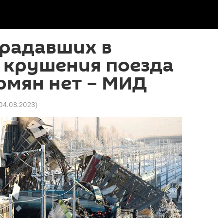
традавших в
 крушения поезда
рмян нет – МИД
 04.08.2023
)