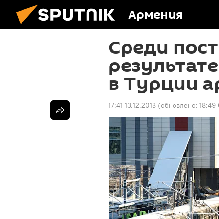
Армения
Среди пос
результате
в Турции а
17:41 13.12.2018
(обновлено:
18:49