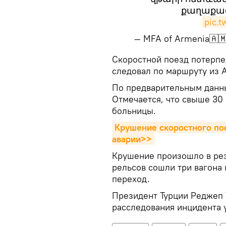
քաղաքա
pic.
— MFA of Armenia🇦
​​Скоростной поезд потерп
следовал по маршруту из 
По предварительным данны
Отмечается, что свыше 30
больницы.
Крушение скоростного пое
аварии>>
Крушение произошло в рез
рельсов сошли три вагона
переход.
Президент Турции Реджеп Т
расследования инцидента 