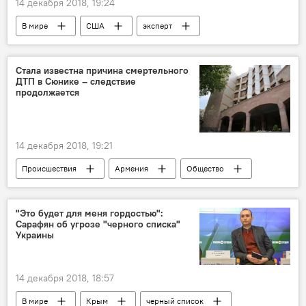
14 декабря 2018, 19:24
В мире
США
эксперт
Голос
Стала известна причина смертельного
ДТП в Сюнике – следствие
продолжается
14 декабря 2018, 19:21
Происшествия
Армения
Общество
ДТП
Сюник
авария
следователи
Новости Армения
"Это будет для меня гордостью":
Сарафян об угрозе "черного списка"
Происшествия и инциденты в Армении
Украины
следствие
14 декабря 2018, 18:57
В мире
Крым
черный список