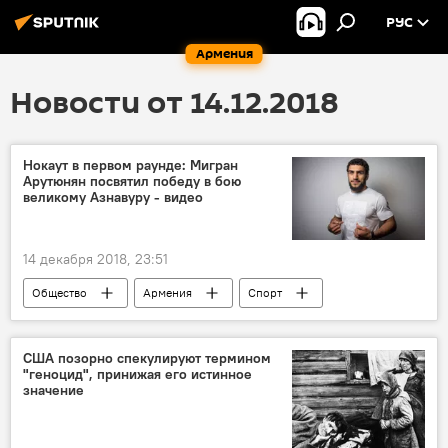
РУС
Армения
Новости от 14.12.2018
Нокаут в первом раунде: Мигран
Арутюнян посвятил победу в бою
великому Азнавуру - видео
14 декабря 2018, 23:51
Общество
Армения
Спорт
Мигран Арутюнян
Азнавур
спортсмен
бой
Победа
США позорно спекулируют термином
"геноцид", принижая его истинное
значение