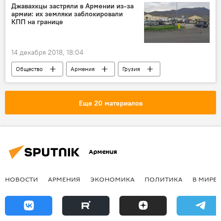
карабахский конфликт
урегулирование
Джавахкцы застряли в Армении из-за
армии: их земляки заблокировали
КПП на границе
14 декабря 2018, 18:04
Общество
Армения
Грузия
Еще 20 материалов
Армения
НОВОСТИ
АРМЕНИЯ
ЭКОНОМИКА
ПОЛИТИКА
В МИРЕ