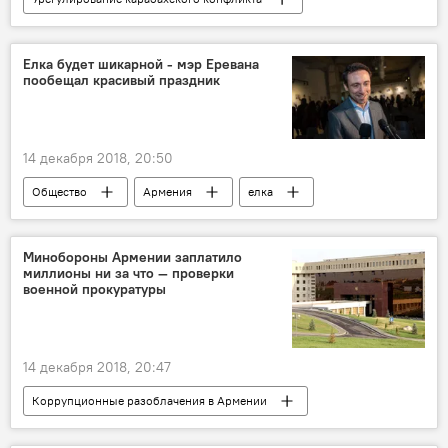
Политика
Армения
В мире
Нагорный Карабах
Баку
Елка будет шикарной - мэр Еревана
пообещал красивый праздник
Лукашенко Александр
Ильхам Алиев
эксперт
14 декабря 2018, 20:50
Общество
Армения
елка
Новый год
Минобороны Армении заплатило
миллионы ни за что — проверки
военной прокуратуры
14 декабря 2018, 20:47
Коррупционные разоблачения в Армении
Общество
Армения