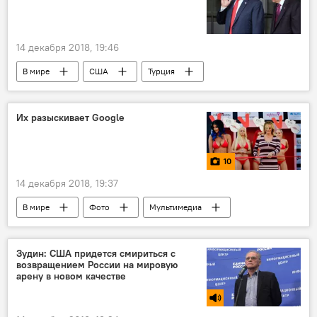
14 декабря 2018, 19:46
В мире
США
Турция
Сирия
договоренность
отношения
борьба
Их разыскивает Google
10
14 декабря 2018, 19:37
В мире
Фото
Мультимедиа
Sputnik Армения
Зудин: США придется смириться с
возвращением России на мировую
арену в новом качестве