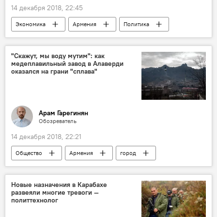
14 декабря 2018, 22:45
Экономика
Армения
Политика
В мире
"Скажут, мы воду мутим": как
медеплавильный завод в Алаверди
оказался на грани "сплава"
Арам Гарегинян
Обозреватель
14 декабря 2018, 22:21
Общество
Армения
город
Алаверди
предприятие
завод
руководство
государство
мастер
Новые назначения в Карабахе
развеяли многие тревоги —
решение
Новости Армения
политтехнолог
Колумнисты