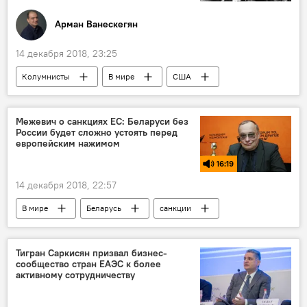
Арман Ванескегян
14 декабря 2018, 23:25
Колумнисты
В мире
США
Межевич о санкциях ЕС: Беларуси без
России будет сложно устоять перед
европейским нажимом
16:19
14 декабря 2018, 22:57
В мире
Беларусь
санкции
эксперт
Голос
ЕС
Тигран Саркисян призвал бизнес-
сообщество стран ЕАЭС к более
активному сотрудничеству