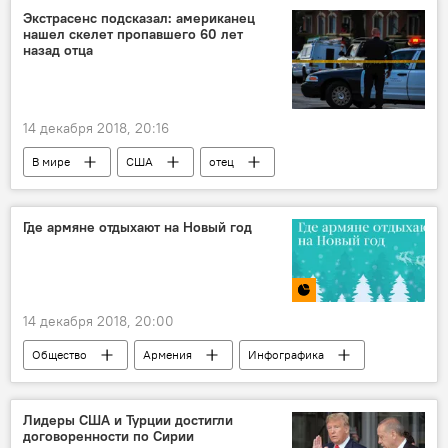
Экстрасенс подсказал: американец
нашел скелет пропавшего 60 лет
назад отца
14 декабря 2018, 20:16
В мире
США
отец
Где армяне отдыхают на Новый год
14 декабря 2018, 20:00
Общество
Армения
Инфографика
Мультимедиа
отдых
Новый год
Лидеры США и Турции достигли
договоренности по Сирии