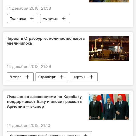
Малый и средний бизнес в Армении
14 декабря 2018, 21:58
инвесторы
Политика
Армения
Нагорный Карабах
эксперт
Теракт в Страсбурге: количество жертв
увеличилось
14 декабря 2018, 21:39
В мире
Страсбург
жертвы
мэр
город
стрельба
теракт
Лукашенко заявлениями по Карабаху
поддерживает Баку и вносит раскол в
Армении — эксперт
14 декабря 2018, 21:10
Урегулирование карабахского конфликта