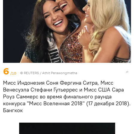
6
/10
©
REUTERS
/ Athit Perawongmetha
Мисс Индонезия Соня Фергина Ситра, Мисс
Венесуэла Стефани Гутьеррес и Мисс США Сара
Роуз Саммерс во время финального раунда
конкурса "Мисс Вселенная 2018" (17 декабря 2018).
Бангкок