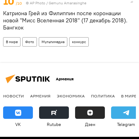
10
/10
© AP Photo / Gemunu Amarasinghe
Катриона Грей из Филиппин после коронации
новой "Мисс Вселенная 2018" (17 декабрь 2018).
Бангкок
В мире
Фото
Мультимедиа
конкурс
Армения
НОВОСТИ
АРМЕНИЯ
ЭКОНОМИКА
ПОЛИТИКА
В МИРЕ
VK
Rutube
Дзен
Telegram