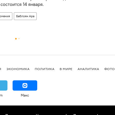
состоится 14 января.
рмения
Баблоян Ара
Я
ЭКОНОМИКА
ПОЛИТИКА
В МИРЕ
АНАЛИТИКА
ФОТО
am
Макс