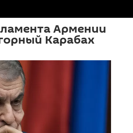
рламента Армении
агорный Карабах