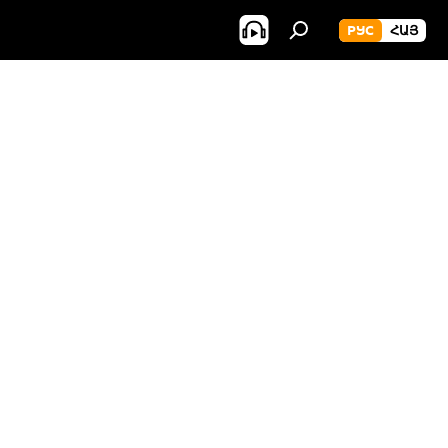
РУС
ՀԱՅ