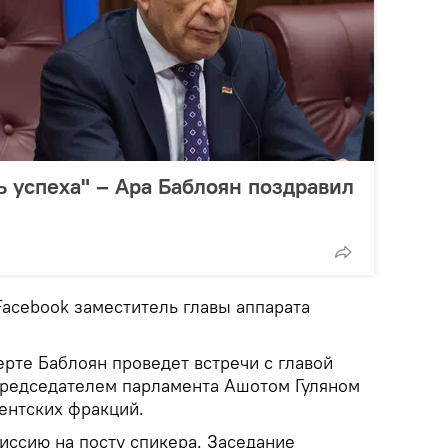
ь успеха" – Ара Баблоян поздравил
Facebook заместитель главы аппарата
ерте Баблоян проведет встречи с главой
председателем парламента Ашотом Гуляном
ентских фракций.
иссию на посту спикера. Заседание