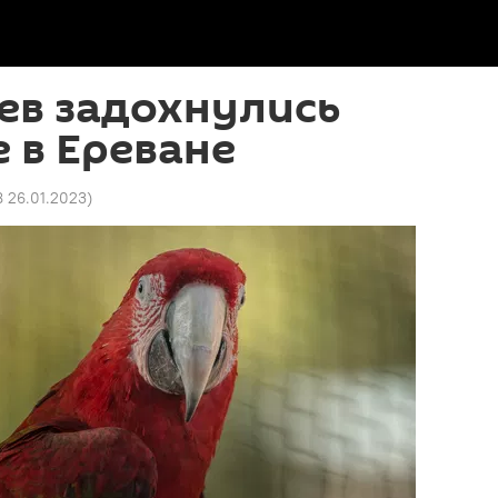
ев задохнулись
 в Ереване
8 26.01.2023
)