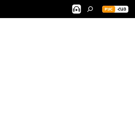
РУС
ՀԱՅ