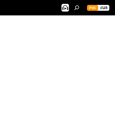
РУС
ՀԱՅ