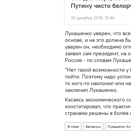
Путину чисто белор
30 декабря 2018, 10:46
Лукашенко уверен, что вс
основе, и на это должна б
уверен он, необходимо огл
заявил сам президент, на 
Россия - по словам Лукаш
"Нет такой возможности у 
пойти. Поэтому надо успок
то кого-то наклонил или н
заключил Лукашенко.
Касаясь экономического с
констатировал, что практ
странами решены в более 
В мире
Беларусь
Лукашенко Ал