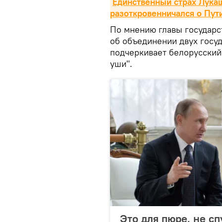
Единственный страх Лукаш
разоткровенничался о Пут
По мнению главы государс
об объединении двух госуд
подчеркивает белорусский 
уши".
Это для пюре, не с