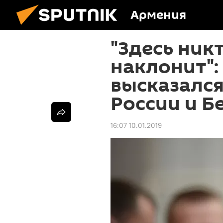
Армения
"Здесь ник
наклонит"
высказался
России и Б
16:07 10.01.2019