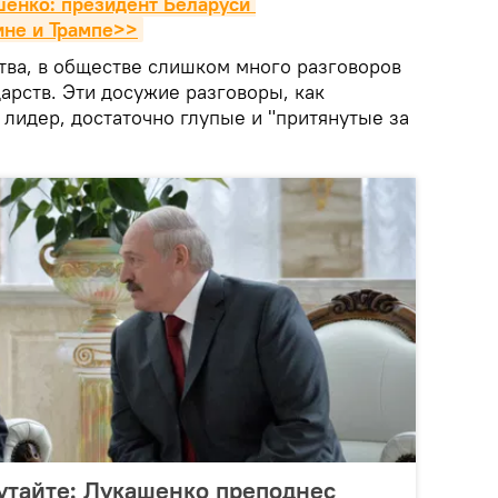
енко: президент Беларуси 
ине и Трампе>>
тва, в обществе слишком много разговоров
арств. Эти досужие разговоры, как
лидер, достаточно глупые и "притянутые за
путайте: Лукашенко преподнес