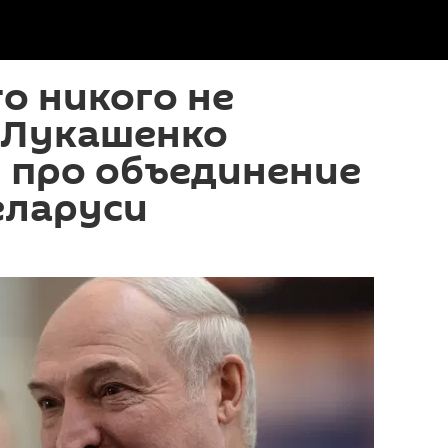
то никого не
: Лукашенко
 про объединение
еларуси