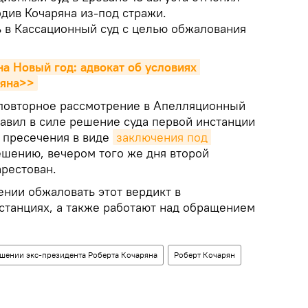
див Кочаряна из-под стражи.
ь в Кассационный суд с целью обжалования
а Новый год: адвокат об условиях 
ряна>>
повторное рассмотрение в Апелляционный
тавил в силе решение суда первой инстанции
 пресечения в виде
заключения под 
ешению, вечером того же дня второй
рестован.
ении обжаловать этот вердикт в
танциях, а также работают над обращением
ошении экс-президента Роберта Кочаряна
Роберт Кочарян