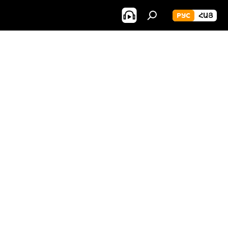
РУС
ՀԱՅ