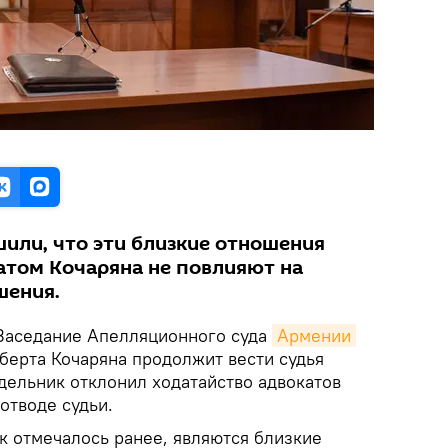
шили, что эти близкие отношения
атом Кочаряна не повлияют на
шения.
аседание Апелляционного суда
Армении
берта Кочаряна продолжит вести судья
дельник отклонил ходатайство адвокатов
отводе судьи.
ак отмечалось ранее, являются близкие