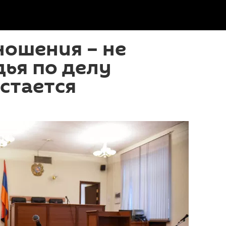
ношения – не
дья по делу
стается