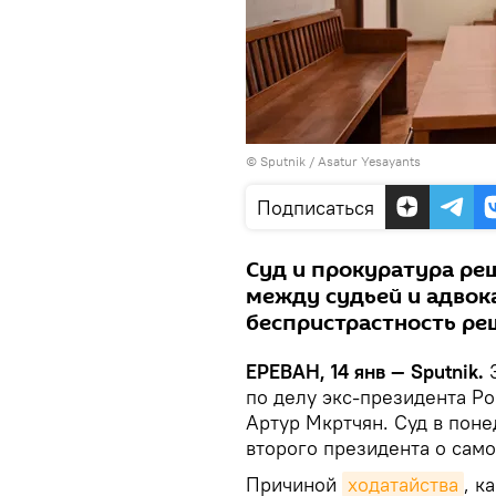
© Sputnik / Asatur Yesayants
Подписаться
Суд и прокуратура ре
между судьей и адвок
беспристрастность ре
ЕРЕВАН, 14 янв — Sputnik.
З
по делу экс-президента Ро
Артур Мкртчян. Суд в поне
второго президента о само
Причиной
ходатайства
, к