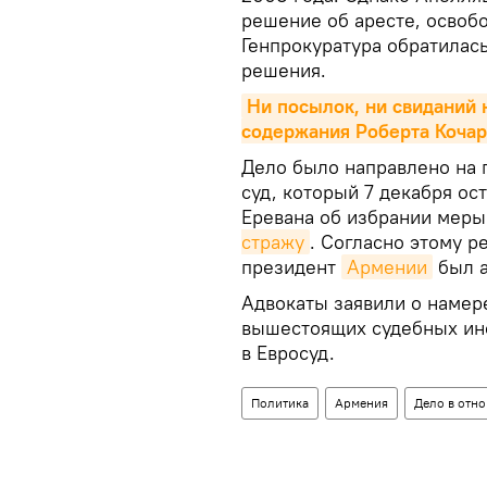
решение об аресте, освобо
Генпрокуратура обратилас
решения.
Ни посылок, ни свиданий н
содержания Роберта Коча
Дело было направлено на 
суд, который 7 декабря ос
Еревана об избрании меры
стражу
. Согласно этому р
президент
Армении
был а
Адвокаты заявили о намер
вышестоящих судебных инс
в Евросуд.
Политика
Армения
Дело в отн