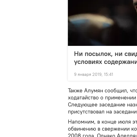
Ни посылок, ни сви
условиях содержани
9 января 2019, 15:41
Также Алумян сообщил, что
ходатайство о применении
Следующее заседание назна
присутствовал на заседани
Напомним, в конце июля эт
обвинению в свержении ко
2008 года. Однако Апелляц