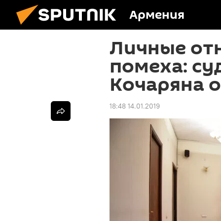
Армения
Личные от
помеха: су
Кочаряна о
18:48 14.01.2019