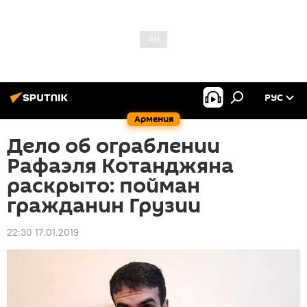
РУС
Армения
Дело об ограблении
Рафаэля Котанджяна
раскрыто: пойман
гражданин Грузии
22:30 17.01.2019