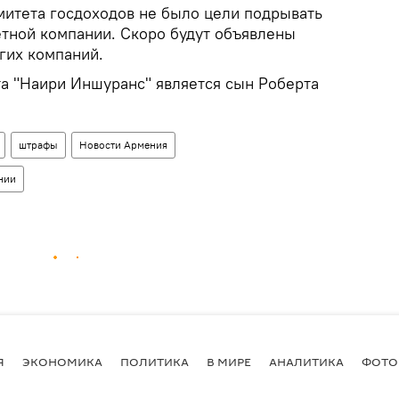
омитета госдоходов не было цели подрывать
етной компании. Скоро будут объявлены
гих компаний.
та "Наири Иншуранс" является сын Роберта
штрафы
Новости Армения
нии
Я
ЭКОНОМИКА
ПОЛИТИКА
В МИРЕ
АНАЛИТИКА
ФОТО