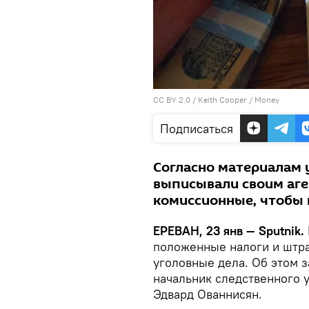
CC BY 2.0
/
Keith Cooper
/
Money
Подписаться
Согласно материалам 
выписывали своим аг
комиссионные, чтобы 
ЕРЕВАН, 23 янв — Sputnik.
положенные налоги и штра
уголовные дела. Об этом 
начальник следственного 
Эдвард Ованнисян.