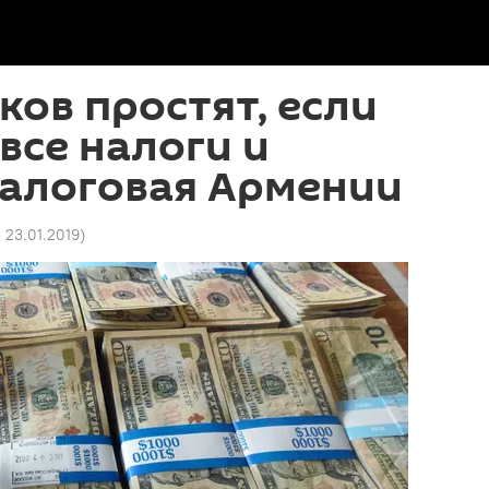
ов простят, если
 все налоги и
налоговая Армении
5 23.01.2019
)