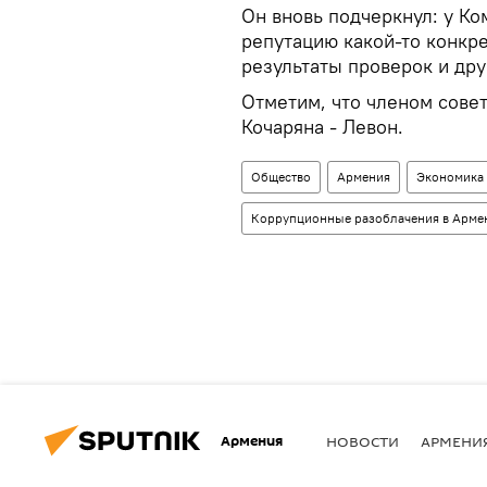
Он вновь подчеркнул: у К
репутацию какой-то конкр
результаты проверок и дру
Отметим, что членом сове
Кочаряна - Левон.
Общество
Армения
Экономика
Коррупционные разоблачения в Арме
Армения
НОВОСТИ
АРМЕНИ