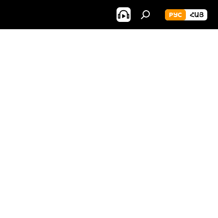
РУС
ՀԱՅ