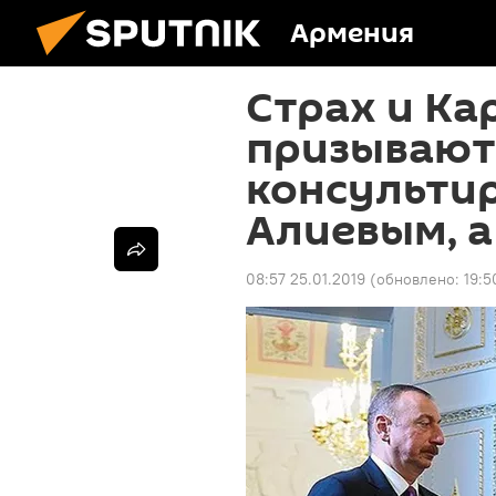
Армения
Страх и Ка
призывают
консультир
Алиевым, а
08:57 25.01.2019
(обновлено:
19:5