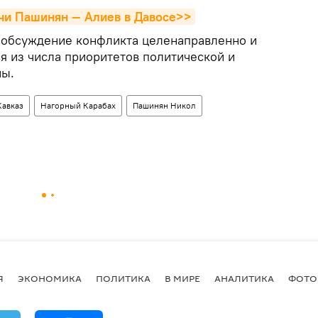
ечи Пашинян — Алиев в Давосе>>
то обсуждение конфликта целенаправленно и
я из числа приоритетов политической и
ны.
Кавказ
Нагорный Карабах
Пашинян Никол
Я
ЭКОНОМИКА
ПОЛИТИКА
В МИРЕ
АНАЛИТИКА
ФОТО