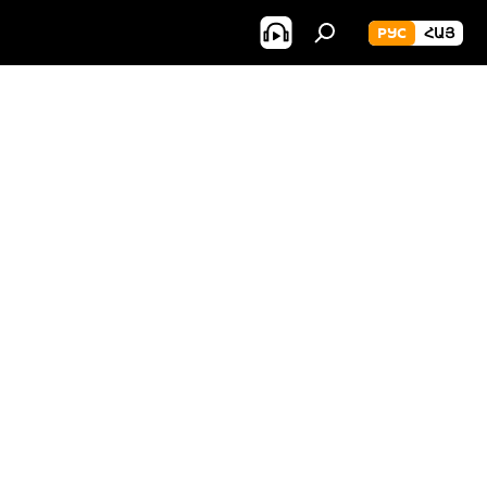
РУС
ՀԱՅ