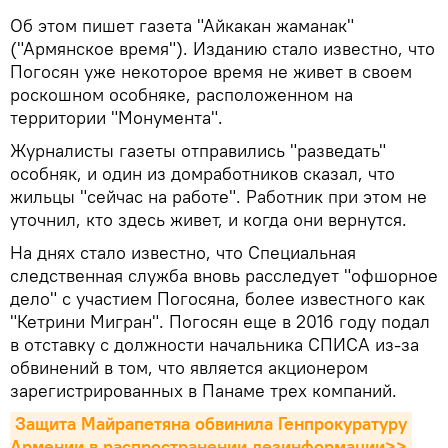
Об этом пишет газета "Айкакан жаманак"
("Армянское время"). Изданию стало известно, что
Погосян уже некоторое время не живет в своем
роскошном особняке, расположенном на
территории "Монумента".
Журналисты газеты отправились "разведать"
особняк, и один из домработников сказал, что
жильцы "сейчас на работе". Работник при этом не
уточнил, кто здесь живет, и когда они вернутся.
На днях стало известно, что Специальная
следственная служба вновь расследует "офшорное
дело" с участием Погосяна, более известного как
"Кетрини Мигран". Погосян еще в 2016 году подал
в отставку с должности начальника СПИСА из-за
обвинений в том, что является акционером
зарегистрированных в Панаме трех компаний.
Защита Майрапетяна обвинила Генпрокуратуру 
Армении в распространении дезинформации>>