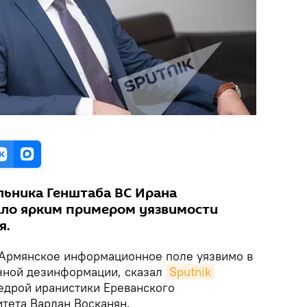
льника Генштаба ВС Ирана
ало ярким примером уязвимости
я.
Армянское информационное поле уязвимо в
зной дезинформации, сказал
Sputnik 
дрой иранистики Ереванского
итета Вардан Восканян.