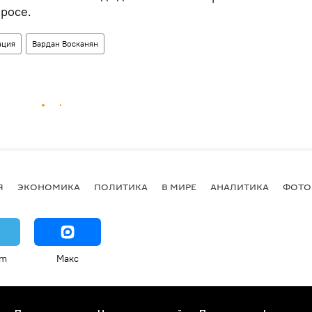
просе.
ация
Вардан Восканян
Я
ЭКОНОМИКА
ПОЛИТИКА
В МИРЕ
АНАЛИТИКА
ФОТО
am
Макс