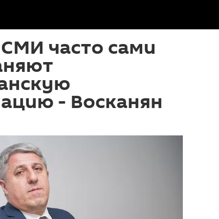
 СМИ часто сами
аняют
анскую
ацию - Восканян