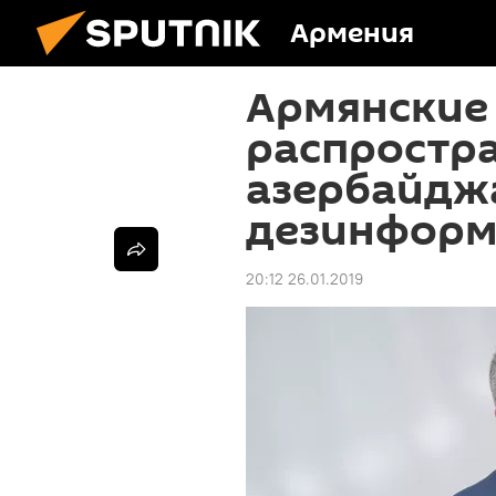
Армения
Армянские
распростр
азербайдж
дезинформ
20:12 26.01.2019