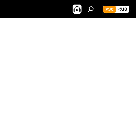
РУС
ՀԱՅ