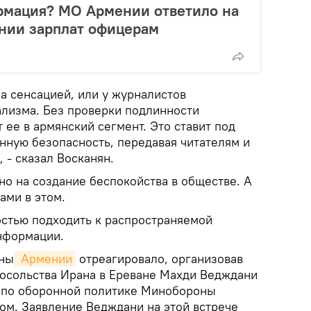
рмация? МО Армении ответило на
нии зарплат офицерам
а сенсацией, или у журналистов
лизма. Без проверки подлинности
ее в армянский сегмент. Это ставит под
ную безопасность, передавая читателям и
 - сказал Восканян.
но на создание беспокойства в обществе. А
ми в этом.
стью подходить к распространяемой
нформации.
оны
 Армении
отреагировало, организовав
посольства Ирана в Ереване Махди Ведждани
я по оборонной политике Минобороны
м. Заявление Ведждани на этой встрече