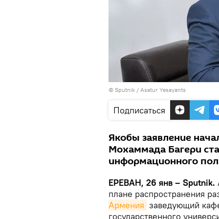
© Sputnik / Asatur Yesayants
Подписаться
Якобы заявление нача
Мохаммада Багери ст
информационного пол
ЕРЕВАН, 26 янв – Sputnik.
плане распространения ра
Армения
заведующий кафе
государственного универс