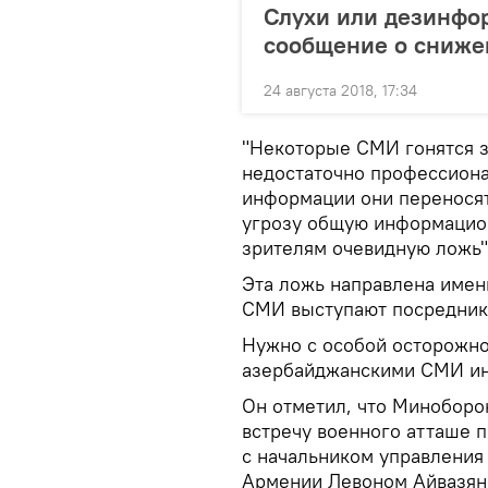
Слухи или дезинфо
сообщение о сниже
24 августа 2018, 17:34
"Некоторые СМИ гонятся з
недостаточно профессиона
информации они переносят 
угрозу общую информацион
зрителям очевидную ложь",
Эта ложь направлена имен
СМИ выступают посредника
Нужно с особой осторожно
азербайджанскими СМИ и
Он отметил, что Минобор
встречу военного атташе 
с начальником управлени
Армении Левоном Айвазяно