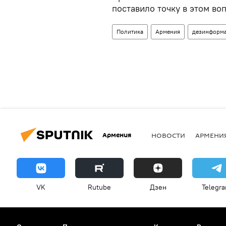
поставило точку в этом во
Политика
Армения
дезинформ
Армения
НОВОСТИ
АРМЕНИ
VK
Rutube
Дзен
Telegr