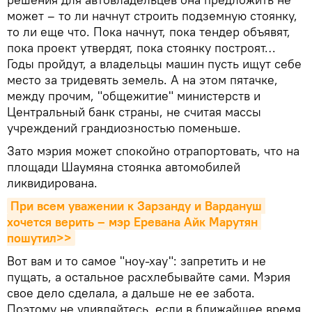
может – то ли начнут строить подземную стоянку,
то ли еще что. Пока начнут, пока тендер объявят,
пока проект утвердят, пока стоянку построят…
Годы пройдут, а владельцы машин пусть ищут себе
место за тридевять земель. А на этом пятачке,
между прочим, "общежитие" министерств и
Центральный банк страны, не считая массы
учреждений грандиозностью поменьше.
Зато мэрия может спокойно отрапортовать, что на
площади Шаумяна стоянка автомобилей
ликвидирована.
При всем уважении к Зарзанду и Вардануш 
хочется верить – мэр Еревана Айк Марутян 
пошутил>>
Вот вам и то самое "ноу-хау": запретить и не
пущать, а остальное расхлебывайте сами. Мэрия
свое дело сделала, а дальше не ее забота.
Поэтому не удивляйтесь, если в ближайшее время