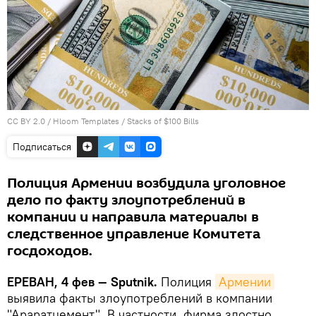
CC BY 2.0
/
Hloom Templates
/
Stacks of $100 Bills
Подписаться
Полиция Армении возбудила уголовное
дело по факту злоупотреблений в
компании и направила материалы в
следственное управление Комитета
госдоходов.
ЕРЕВАН, 4 фев — Sputnik.
Полиция
Армении
выявила факты злоупотреблений в компании
"Араратцемент". В частности, фирма злостно