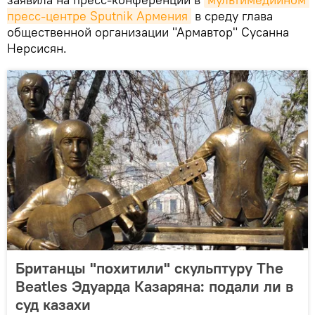
пресс-центре Sputnik Армения
в среду глава
общественной организации "Армавтор" Сусанна
Нерсисян.
Британцы "похитили" скульптуру The
Beatles Эдуарда Казаряна: подали ли в
суд казахи