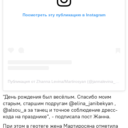
Посмотреть эту публикацию в Instagram
Публикация от Zhanna Levina/Martirosyan (@jannalevina_martirosyan)
"День рождения был весёлым. Спасибо моим
старым, старшим подругам @elina_janibekyan ,
@alsou_a за танец и точное соблюдение дресс-
кода на празднике", - подписала пост Жанна.
При этом в геотеге жена Мартиросяна отметила