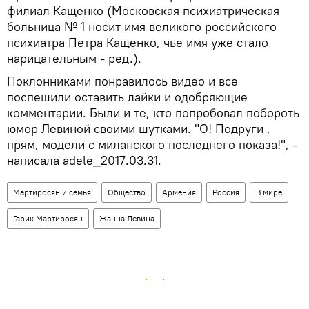
филиал Кащенко (Московская психиатрическая
больница № 1 носит имя великого российского
психиатра Петра Кащенко, чье имя уже стало
нарицательным - ред.).
Поклонниками понравилось видео и все
поспешили оставить лайки и одобряющие
комментарии. Были и те, кто попробовал побороть
юмор Левиной своими шутками. "О! Подруги ,
прям, модели с миланского последнего показа!", -
написала adele_2017.03.31.
Мартиросян и семья
Общество
Армения
Россия
В мире
Гарик Мартиросян
Жанна Левина