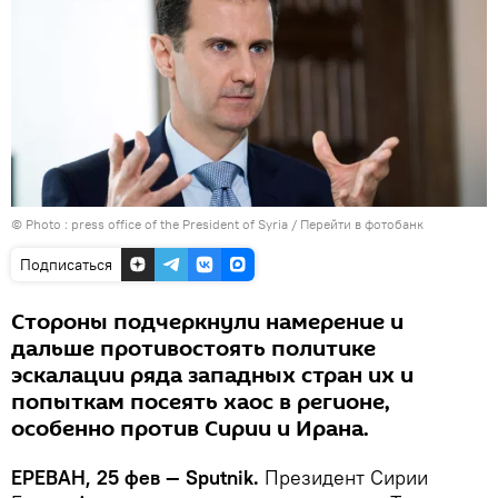
© Photo : press office of the President of Syria
/
Перейти в фотобанк
Подписаться
Стороны подчеркнули намерение и
дальше противостоять политике
эскалации ряда западных стран их и
попыткам посеять хаос в регионе,
особенно против Сирии и Ирана.
ЕРЕВАН, 25 фев — Sputnik.
Президент Сирии