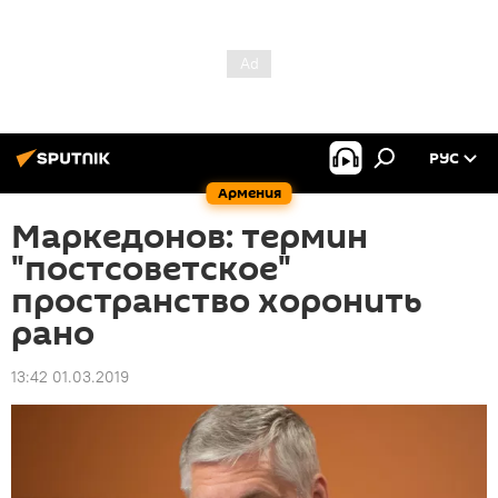
РУС
Армения
Маркедонов: термин
"постсоветское"
пространство хоронить
рано
13:42 01.03.2019