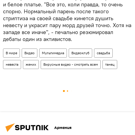
и белое платье. "Все это, коли правда, то очень
спорно. Нормальный парень после такого
стриптиза на своей свадьбе кинется душить
невесту и украсит пару морд друзей точно. Хотя на
западе все иначе", - печально резюмировал
дебаты один из активистов.
В мире
Видео
Мультимедиа
Видеоклуб
свадьба
невеста
жених
Вирусные видео - смотреть всем
танец
Армения