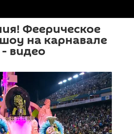
ия! Феерическое
шоу на карнавале
 - видео