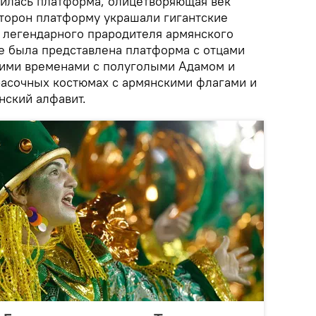
илась платформа, олицетворяющая век
 сторон платформу украшали гигантские
- легендарного прародителя армянского
ле была представлена платформа с отцами
кими временами с полуголыми Адамом и
красочных костюмах с армянскими флагами и
нский алфавит.