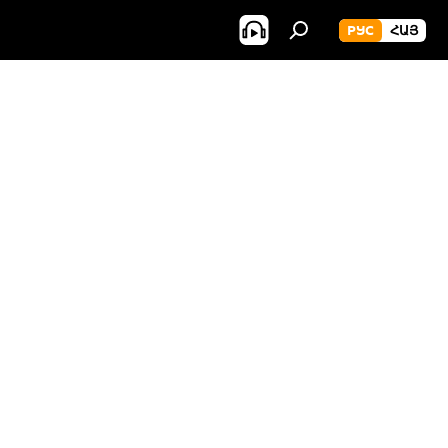
РУС
ՀԱՅ