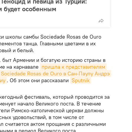
 Геноцид и певица из Турции:
и будет особенным
ки школы самбы Sociedade Rosas de Ouro
ементов танца. Главными цветами в их
овый и белый.
, быт Армении и богатую историю страны в
ме на карнавале
пришла к представителям 
Sociedade Rosas de Ouro в Сан-Паулу Андрэ 
иу
. Об этом они рассказали
Sputnik 
жегодный фестиваль, который проводится за
менует начало Великого поста. В течение
тели Римско-католической церкви должны
сных удовольствий, в том числе от
ал считается актом прощания с различными
ными в период Великого поста.