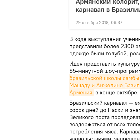
Армянский колорит,
карнавал в Бразили
29 октября 2018, 09:37
В ходе выступления учени
представили более 2300 эл
одежде были голубой, роз
Идея представить культуру
65-минутной шоу-програм
бразильской школы самбы 
Машаду и Анжелине Базил
Армения
в конце октябре.
Бразильский карнавал — е
сорок дней до Пасхи и зна
Великого поста последова
воздержаться от всех теле
потребления мяса. Карнав
удовольствиями, запрещен