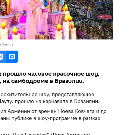
 e Samba
к прошло часовое красочное шоу,
 на самбодроме в Бразилии.
осхитительное шоу, представляющее
аулу, прошло на карнавале в Бразилии.
ия Армении от времен Ноева Ковчега и до
аны публике в шоу-программе в рамках
ием "Viva Hayastan" (Вива Армения)