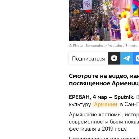
© Photo :
Screenshot / Youtube / Enredo
Подписаться
Смотрите на видео, ка
посвященное Армении,
ЕРЕВАН, 4 мар — Sputnik.
В
культуру
Армении
в Сан-П
Армянские костюмы, истор
современности были показ
фестиваля в 2019 году.
Представление под назван