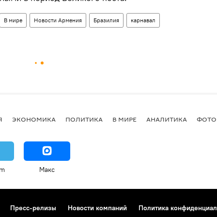
В мире
Новости Армения
Бразилия
карнавал
Я
ЭКОНОМИКА
ПОЛИТИКА
В МИРЕ
АНАЛИТИКА
ФОТО
am
Макс
Пресс-релизы
Новости компаний
Политика конфиденциал