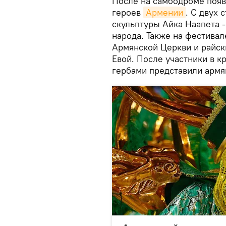
После на самбодроме появ
героев
Армении
. С двух
скульптуры Айка Наапета 
народа. Также на фестива
Армянской Церкви и райс
Евой. После участники в 
гербами представили армя