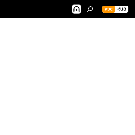
РУС
ՀԱՅ