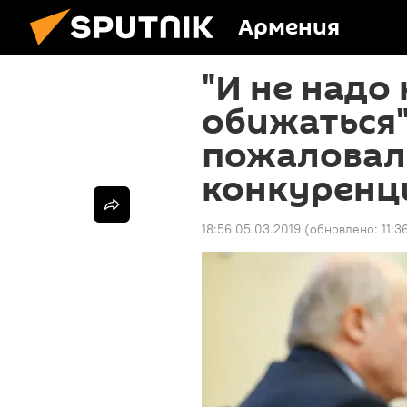
Армения
"И не надо 
обижаться
пожаловал
конкуренц
18:56 05.03.2019
(обновлено:
11:3