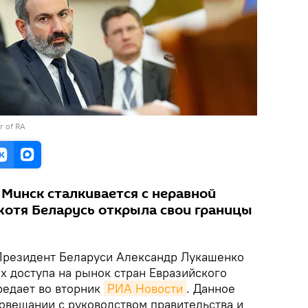
er of RA
 Минск сталкивается с неравной
 хотя Беларусь открыла свои границы
резидент Беларуси Александр Лукашенко
х доступа на рынок стран Евразийского
редает во вторник
РИА Новости
. Данное
совещании с руководством правительства и