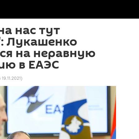
на нас тут
": Лукашенко
ся на неравную
ию в ЕАЭС
6 19.11.2021
)