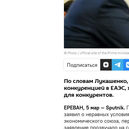
© Photo / official site of the Prime minist
Подписаться
По словам Лукашенко,
конкуренцией в ЕАЭС,
для конкурентов.
ЕРЕВАН, 5 мар — Sputnik.
П
заявил о неравных условия
экономического союза, пе
заявление прозвучало на 