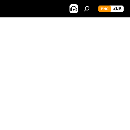
РУС
ՀԱՅ