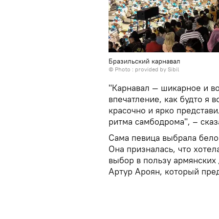
Бразильский карнавал
© Photo : provided by Sibil
"Карнавал — шикарное и в
впечатление, как будто я в
красочно и ярко представи
ритма самбодрома", – сказ
Сама певица выбрала бело
Она призналась, что хотел
выбор в пользу армянских 
Артур Ароян, который пре