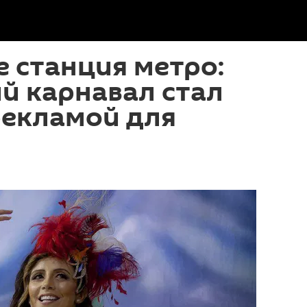
е станция метро:
й карнавал стал
рекламой для