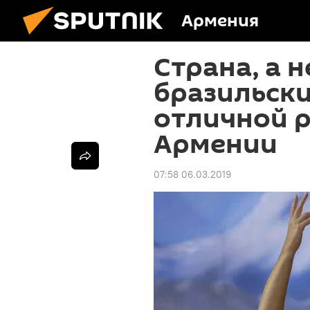
Армения
Страна, а н
бразильски
отличной 
Армении
07:58 06.03.2019