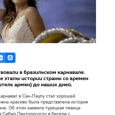
вовали в бразильском карнавале.
е этапы истории страны со времен
итель армян) до наших дней.
арнавал в Сан-Паулу стал хорошей
очень красиво была представлена история
не. Об этом заявила турецкая певица
 Сибил Пекторосоглу в беседе с