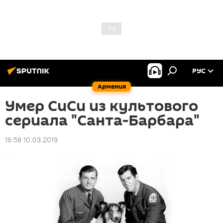
РУС
Армения
Умер СиСи из культового
сериала "Санта-Барбара"
16:58 10.03.2019