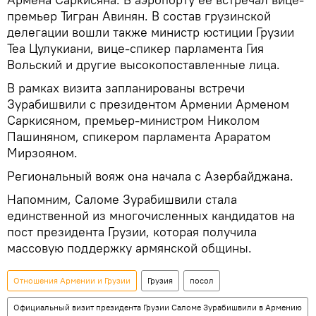
премьер Тигран Авинян. В состав грузинской
делегации вошли также министр юстиции Грузии
Теа Цулукиани, вице-спикер парламента Гия
Вольский и другие высокопоставленные лица.
В рамках визита запланированы встречи
Зурабишвили с президентом Армении Арменом
Саркисяном, премьер-министром Николом
Пашиняном, спикером парламента Араратом
Мирзояном.
Региональный вояж она начала с Азербайджана.
Напомним, Саломе Зурабишвили стала
единственной из многочисленных кандидатов на
пост президента Грузии, которая получила
массовую поддержку армянской общины.
Отношения Армении и Грузии
Грузия
посол
Официальный визит президента Грузии Саломе Зурабишвили в Армению