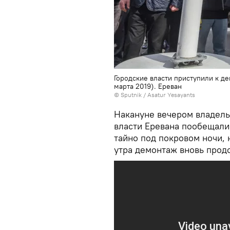
Городские власти приступили к д
марта 2019). Еревaн
© Sputnik / Asatur Yesayants
Накануне вечером владель
власти Еревана пообещали,
тайно под покровом ночи, 
утра демонтаж вновь прод