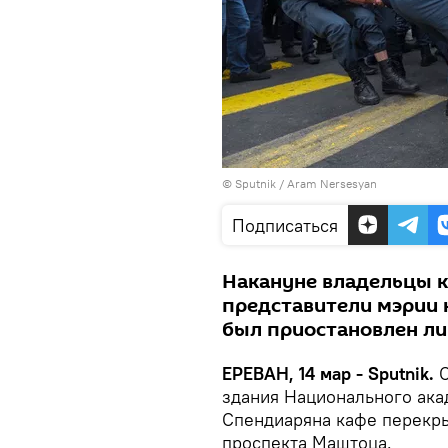
© Sputnik / Aram Nersesyan
Подписаться
Накануне владельцы к
представители мэрии 
был приостановлен ли
ЕРЕВАН, 14 мар - Sputnik.
С
здания Национального акад
Спендиаряна кафе перекры
проспекта Маштоца.