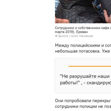
Сотрудники и собственники кафе
марта 2019). Еревaн
© Sputnik / Aram Nersesyan
Между полицейскими и со
небольшая потасовка. Уже
"Не разрушайте наши 
работы!" , - скандир
Они попробовали перекрыт
сотрудники полиции не по