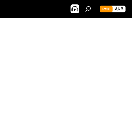
РУС
ՀԱՅ