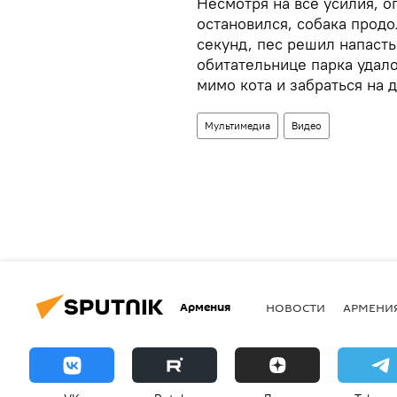
Несмотря на все усилия, о
остановился, собака прод
секунд, пес решил напасть 
обитательнице парка удало
мимо кота и забраться на 
Мультимедиа
Видео
Армения
НОВОСТИ
АРМЕНИ