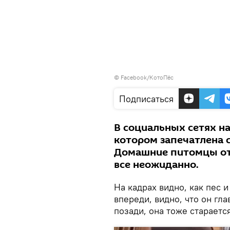
©
Facebook/КотоПёс
Подписаться
В социальных сетях н
котором запечатлена с
Домашние питомцы отп
все неожиданно.
На кадрах видно, как пес и
впереди, видно, что он гл
позади, она тоже стараетс