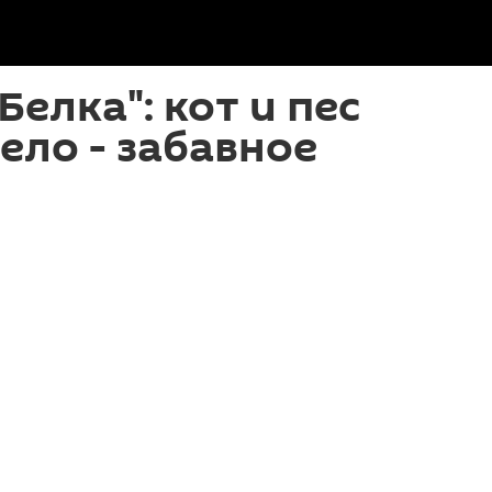
елка": кот и пес
ело - забавное