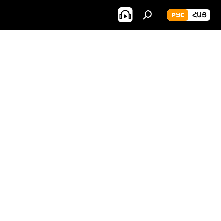
РУС
ՀԱՅ