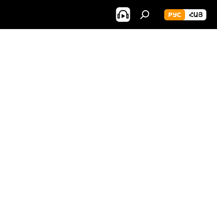
РУС
ՀԱՅ