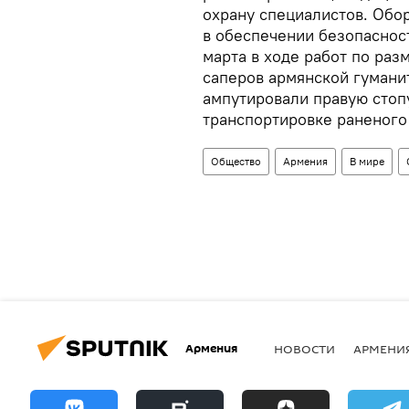
охрану специалистов. Обо
в обеспечении безопасност
марта в ходе работ по ра
саперов армянской гумани
ампутировали правую стоп
транспортировке раненого 
Общество
Армения
В мире
Армения
НОВОСТИ
АРМЕНИ