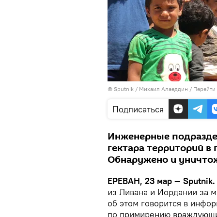
© Sputnik / Михаил Алаеддин
/
Перейти
Подписаться
Инженерные подраздел
гектара территорий в 
Обнаружено и уничто
ЕРЕВАН, 23 мар — Sputnik.
из Ливана и Иордании за 
об этом говорится в инфо
по примирению враждующи