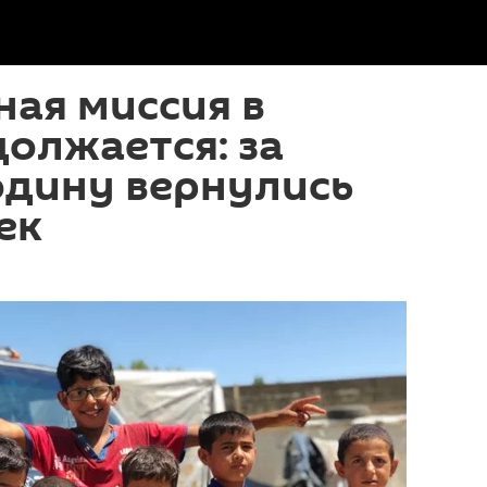
ая миссия в
олжается: за
одину вернулись
ек