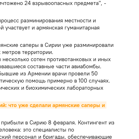
ичтожено 24 взрывоопасных предмета", -
роцесс разминирования местности и
ой участвует и армянская гуманитарная
мянские саперы в Сирии уже разминировали
х метров территории.
несколько сотен противотанковых и иных
орвавшиеся составные части авиабомбы.
ибывшие из Армении врачи провели 50
втическую помощь примерно в 100 случаях.
ических и биохимических лабораторных
ий: что уже сделали армянские саперы и 
 прибыли в Сирию 8 февраля. Контингент из
еловека: это специалисты по
ский персонал и бригады, обеспечивающие