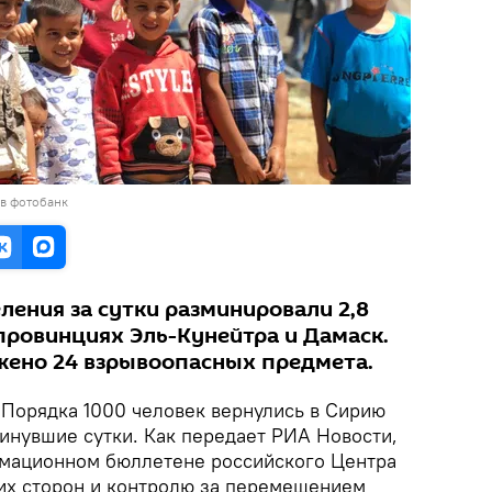
 в фотобанк
ения за сутки разминировали 2,8
провинциях Эль-Кунейтра и Дамаск.
жено 24 взрывоопасных предмета.
Порядка 1000 человек вернулись в Сирию
минувшие сутки. Как передает РИА Новости,
рмационном бюллетене российского Центра
х сторон и контролю за перемещением