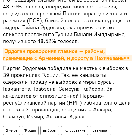
48,79% голосов, опередив своего соперника,
кандидата от правящей Партии справедливости и
развития (ПСР), ближайшего соратника турецкого
лидера Тайипа Эрдогана, экс-премьера и экс-
спикера парламента Турции Бинали Йылдырыма,
получившего 48,52% голосов.
Эрдоган проворонил главное — районы, 
граничащие с Арменией, и дорогу в Нахичевань>>
Партия Эрдогана победила на местных выборах в
39 провинциях Турции. Так, ее кандидаты
одержали победу на выборах в мэры Бурсы,
Газиантепа, Трабзона, Самсуна, Кайсери. За
кандидатов от оппозиционной Народно-
республиканской партии (НРП) избиратели отдали
голоса в 21 провинции, среди них – Анкара,
Стамбул, Измир, Анталья, Адана.
В мире
Турция
выборы
голосование
результат