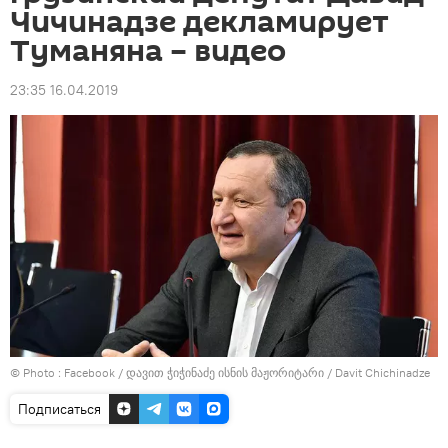
Чичинадзе декламирует
Туманяна – видео
23:35 16.04.2019
© Photo :
Facebook / დავით ჭიჭინაძე ისნის მაჟორიტარი / Davit Chichinadze
Подписаться