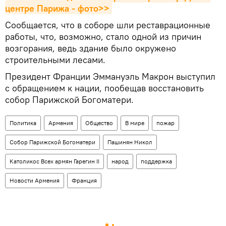
центре Парижа - фото>>
Сообщается, что в соборе шли реставрационные
работы, что, возможно, стало одной из причин
возгорания, ведь здание было окружено
строительными лесами.
Президент Франции Эммануэль Макрон выступил
с обращением к нации, пообещав восстановить
собор Парижской Богоматери.
Политика
Армения
Общество
В мире
пожар
Собор Парижской Богоматери
Пашинян Никол
Католикос Всех армян Гарегин II
народ
поддержка
Новости Армения
Франция