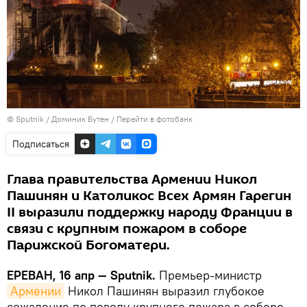
© Sputnik / Доминик Бутен
/
Перейти в фотобанк
Подписаться
Глава правительства Армении Никол
Пашинян и Католикос Всех Армян Гарегин
II выразили поддержку народу Франции в
связи с крупным пожаром в соборе
Парижской Богоматери.
ЕРЕВАН, 16 апр — Sputnik.
Премьер-министр
Армении
Никол Пашинян выразил глубокое
сожаление по поводу крупного пожара в соборе