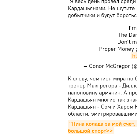
"Я весь день провел среди
Кардашьянами. Не шутите 
добытчики и будут боротьс
I’m
The Dan
Don’t m
Proper Money ge
ht
— Conor McGregor 
К слову, чемпион мира по 
тренер Макгрегора - Дилло
наполовину армянин. А пр
Кардашьян многие так зна
Кардашьян - Сэм и Харом 
области, эмигрировавшим
"Пина колада за мой счет,
большой спорт>>