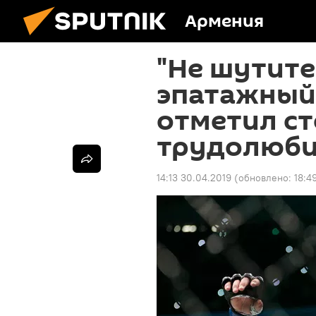
Армения
"Не шутите
эпатажный
отметил ст
трудолюб
14:13 30.04.2019
(обновлено:
18:4