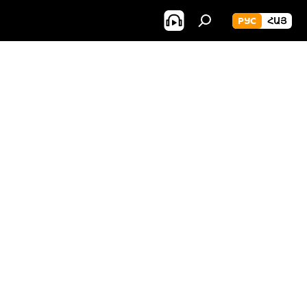
РУС
ՀԱՅ