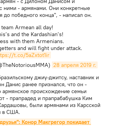
 армян - с Дилоном Данисом и
с ними - армянами. Они конкретные
я до победного конца", - написал он.
 team Armean all day!
is’s and the Kardashian’s!
ess with them Armenians.
tters and will fight under attack.
tps://t.co/5aZxtot1ir
(@TheNotoriousMMA)
28 апреля 2019 г.
бразильскому джиу-джитсу, наставник и
н Данис ранее признался, что он -
о армянское происхождение семьи
ют - прапрадед и прапрабабушка Ким
Кардашовы, были армянами из Карсской
и в США.
 друзья": Конор Макгрегор покидает 