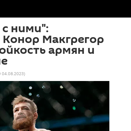
 с ними":
 Конор Макгрегор
ойкость армян и
ие
9 04.08.2023
)