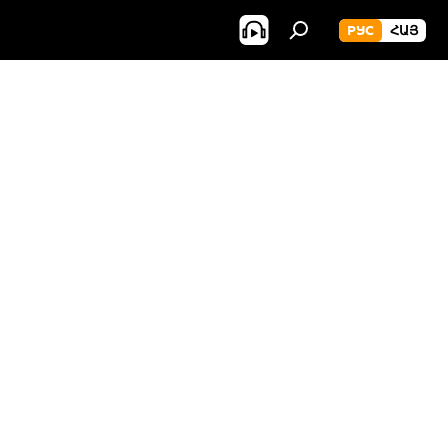
РУС
ՀԱՅ