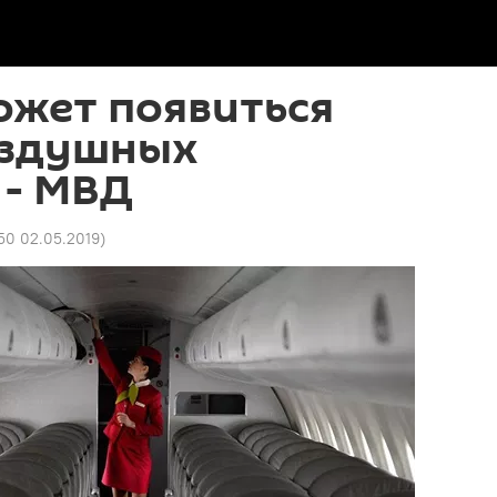
ожет появиться
оздушных
 - МВД
50 02.05.2019
)