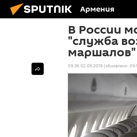
Армения
В России м
"служба в
маршалов"
09:36 02.05.2019
(обновлено:
09: