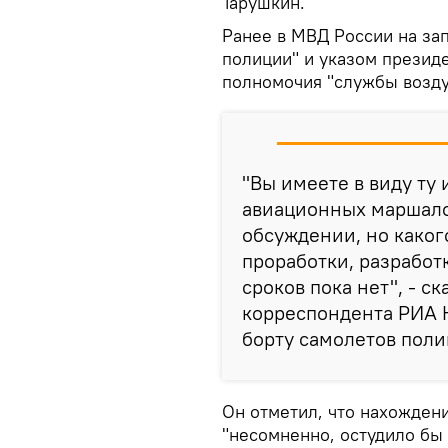
Тарушкин.
Ранее в МВД России на зап
полиции" и указом презид
полномочия "службы возд
"Вы имеете в виду ту
авиационных маршалов
обсуждении, но каког
проработки, разработк
сроков пока нет", - с
корреспондента РИА 
борту самолетов поли
Он отметил, что нахожден
"несомненно, остудило бы 