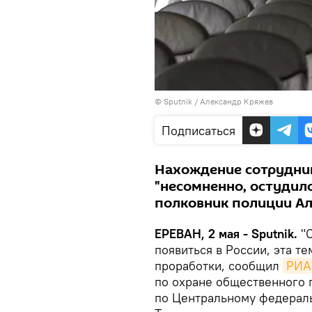
© Sputnik / Александр Кряжев
Подписаться
Нахождение сотрудник
"несомненно, остудило
полковник полиции Ал
ЕРЕВАН, 2 мая - Sputnik.
"С
появиться в России, эта т
проработки, сообщил
РИА
по охране общественного 
по Центральному федераль