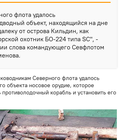
ного флота удалось
дводный объект, находящийся на дне
алеку от острова Кильдин, как
рской охотник БО-224 типа SC", -
нии слова командующего Севфлотом
менова.
оководникам Северного флота удалось
го объекта носовое орудие, которое
 противолодочный корабль и установить его