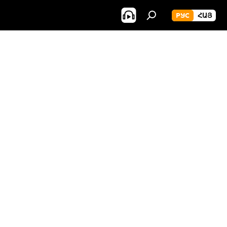
РУС
ՀԱՅ