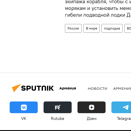
экипажа корабля, чтобы с 
морякам и установить мем
гибели подводной лодки Д-
Россия
В мире
подлодка
В
Армения
НОВОСТИ
АРМЕНИ
VK
Rutube
Дзен
Telegr