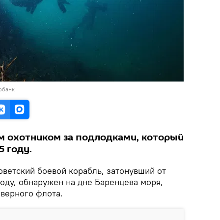
обанк
м охотником за подлодками, который
5 году.
ветский боевой корабль, затонувший от
оду, обнаружен на дне Баренцева моря,
верного флота.