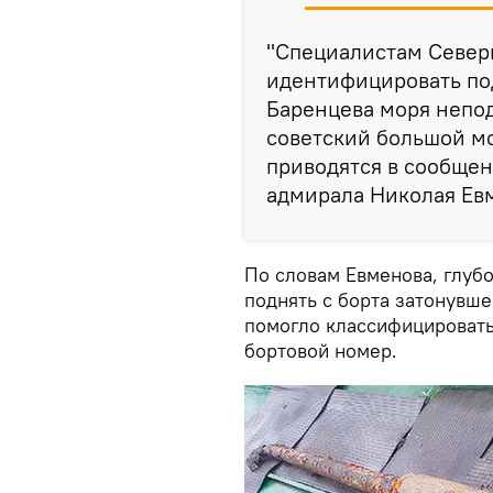
"Специалистам Север
идентифицировать по
Баренцева моря непод
советский большой мо
приводятся в сообще
адмирала Николая Ев
По словам Евменова, глуб
поднять с борта затонувше
помогло классифицировать
бортовой номер.