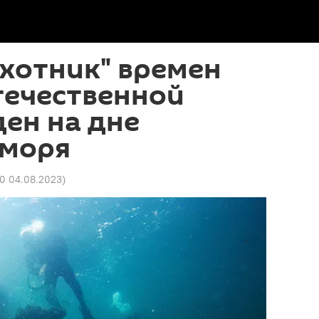
хотник" времен
течественной
ен на дне
 моря
40 04.08.2023
)