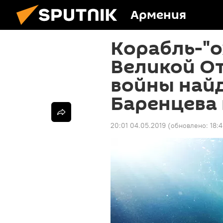
Армения
Корабль-"о
Великой О
войны найд
Баренцева
20:01 04.05.2019
(обновлено:
18: