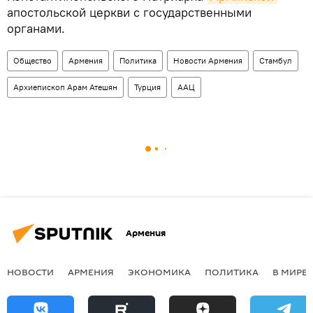
апостольской церкви с государственными
органами.
Общество
Армения
Политика
Новости Армения
Стамбул
Архиепископ Арам Атешян
Турция
ААЦ
Армения
НОВОСТИ
АРМЕНИЯ
ЭКОНОМИКА
ПОЛИТИКА
В МИРЕ