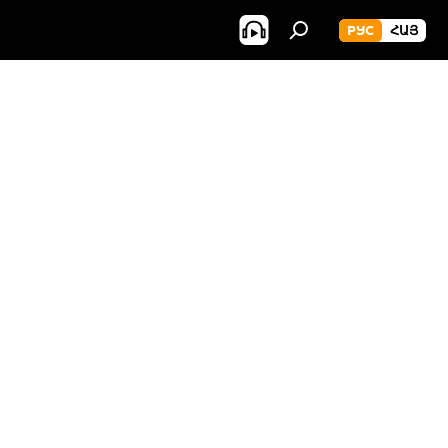
РУС
ՀԱՅ