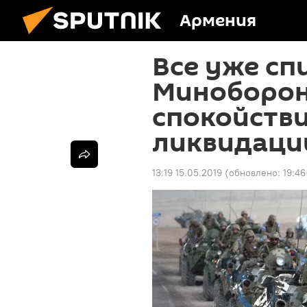
Армения
Все уже сп
Миноборон
спокойств
ликвидаци
13:19 15.05.2019
(обновлено:
19:46