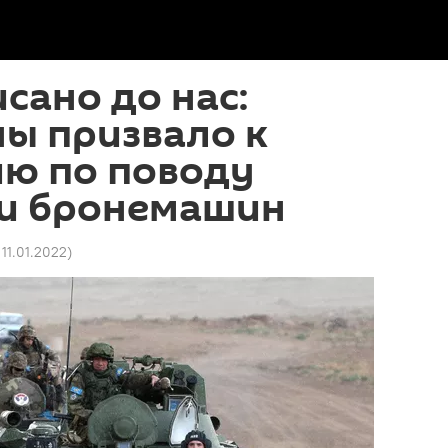
исано до нас:
ы призвало к
ию по поводу
и бронемашин
 11.01.2022
)