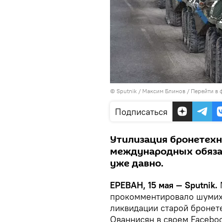
© Sputnik / Максим Блинов
/
Перейти в 
Подписаться
Утилизация бронетехн
международных обяза
уже давно.
ЕРЕВАН, 15 мая — Sputnik.
прокомментировало шумиху
ликвидации старой бронет
Ованнисян в своем Faceboo