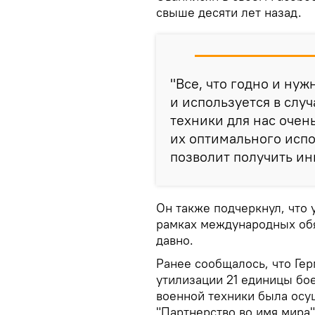
свыше десяти лет назад.
"Все, что годно и нуж
и используется в слу
техники для нас очен
их оптимального испо
позволит получить ин
Он также подчеркнул, что 
рамках международных обя
давно.
Ранее сообщалось, что Ге
утилизации 21 единицы бо
военной техники была осу
"Партнерство во имя мира"