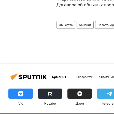
Договора об обычных воор
Общество
Армения
Новости А
Армения
НОВОСТИ
АРМЕНИ
VK
Rutube
Дзен
Telegr