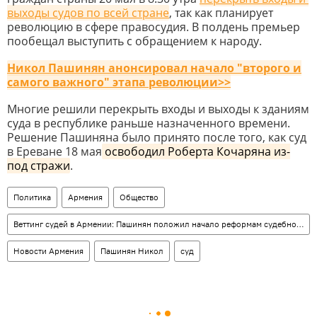
выходы судов по всей стране
, так как планирует
революцию в сфере правосудия. В полдень премьер
пообещал выступить с обращением к народу.
Никол Пашинян анонсировал начало "второго и
самого важного" этапа революции>>
Многие решили перекрыть входы и выходы к зданиям
суда в республике раньше назначенного времени.
Решение Пашиняна было принято после того, как суд
в Ереване 18 мая
освободил Роберта Кочаряна из-
под стражи
.
Политика
Армения
Общество
Веттинг судей в Армении: Пашинян положил начало реформам судебной системы
Новости Армения
Пашинян Никол
суд