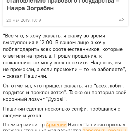
становлению правового государства –
Наира Зограбян
20 мая 2019, 10:19
"Все что, я хочу сказать, я скажу во время
выступления в 12:00. В вашем лице я хочу
поблагодарить всех соотечественников, которые
ответили на призыв. Прошу прощения, к
сожалению, не могу всех посетить. Надеюсь, вы
не промокли, а если промокли – то не заболеете",
- сказал Пашинян.
Он отметил, что пришел сказать, что "всех любит,
гордится и преклоняется". Также он повторил свой
коронный лозунг "Духов!".
Пашинян сделал несколько селфи, пообщался с
людьми и уехал.
Премьер-министр
Армении
Никол Пашинян
призвал
граждан страны 20 мая в 8:30 утра
перекрыть входы и 